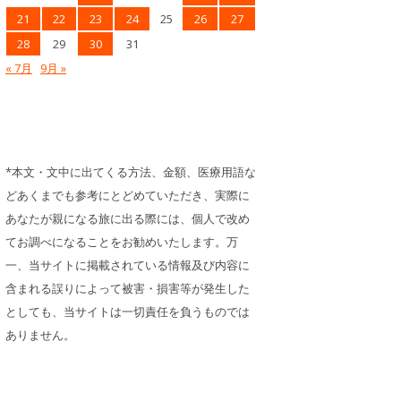
21
22
23
24
25
26
27
28
29
30
31
« 7月
9月 »
*本文・文中に出てくる方法、金額、医療用語な
どあくまでも参考にとどめていただき、実際に
あなたが親になる旅に出る際には、個人で改め
てお調べになることをお勧めいたします。万
一、当サイトに掲載されている情報及び内容に
含まれる誤りによって被害・損害等が発生した
としても、当サイトは一切責任を負うものでは
ありません。