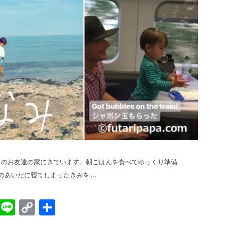
ゲートのお友達の家にきています。朝ごはんを食べてゆっくり準備
のあいだに寝てしまったきみを …
sApp
gger
Evernote
Line
Copy
共
Link
有