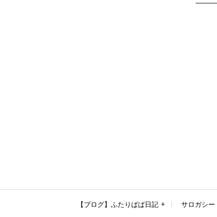
【ブログ】ふたりぱぱ日記
サロガシー