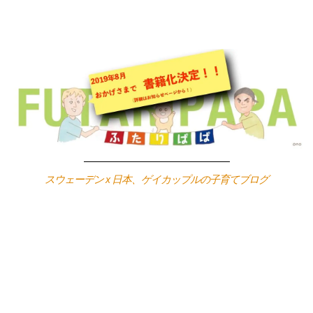
Skip
to
content
スウェーデン x 日本、ゲイカップルの子育てブログ