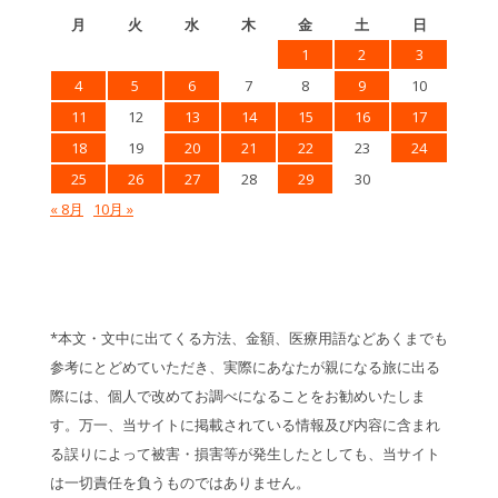
月
火
水
木
金
土
日
1
2
3
4
5
6
7
8
9
10
11
12
13
14
15
16
17
18
19
20
21
22
23
24
25
26
27
28
29
30
« 8月
10月 »
*本文・文中に出てくる方法、金額、医療用語などあくまでも
参考にとどめていただき、実際にあなたが親になる旅に出る
際には、個人で改めてお調べになることをお勧めいたしま
す。万一、当サイトに掲載されている情報及び内容に含まれ
る誤りによって被害・損害等が発生したとしても、当サイト
は一切責任を負うものではありません。