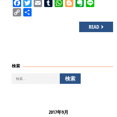
Facebook
Twitter
Email
Tumblr
WhatsApp
Blogger
Evernot
Line
Copy
共
Link
有
READ
検索
検
索:
2017年9月