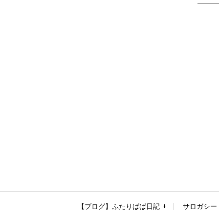
【ブログ】ふたりぱぱ日記
サロガシー