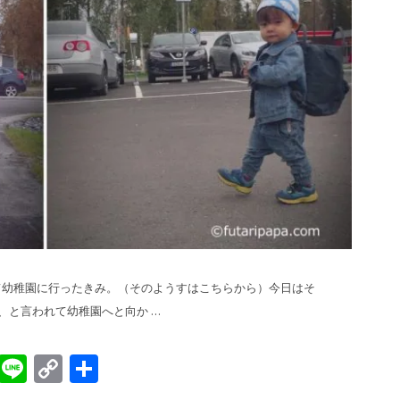
初めて幼稚園に行ったきみ。（そのようすはこちらから）今日はそ
、と言われて幼稚園へと向か …
sApp
gger
Evernote
Line
Copy
共
Link
有