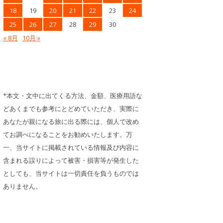
18
19
20
21
22
23
24
25
26
27
28
29
30
« 8月
10月 »
*本文・文中に出てくる方法、金額、医療用語な
どあくまでも参考にとどめていただき、実際に
あなたが親になる旅に出る際には、個人で改め
てお調べになることをお勧めいたします。万
一、当サイトに掲載されている情報及び内容に
含まれる誤りによって被害・損害等が発生した
としても、当サイトは一切責任を負うものでは
ありません。