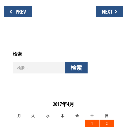
投
PREV
NEXT
稿
ナ
ビ
ゲ
ー
シ
検索
ョ
ン
検
索:
2017年4月
月
火
水
木
金
土
日
1
2