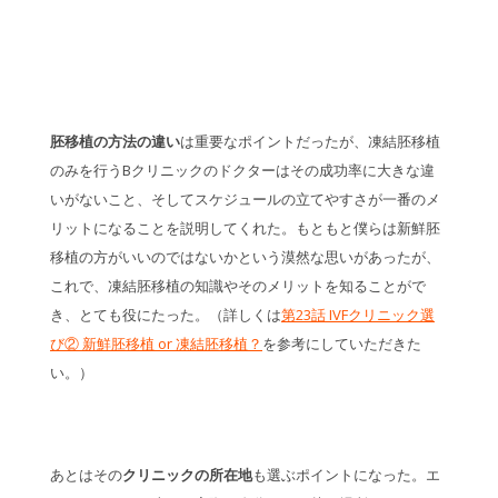
胚移植の方法の違い
は重要なポイントだったが、凍結胚移植
のみを行うBクリニックのドクターはその成功率に大きな違
いがないこと、そしてスケジュールの立てやすさが一番のメ
リットになることを説明してくれた。もともと僕らは新鮮胚
移植の方がいいのではないかという漠然な思いがあったが、
これで、凍結胚移植の知識やそのメリットを知ることがで
き、とても役にたった。（詳しくは
第23話 IVFクリニック選
び② 新鮮胚移植 or 凍結胚移植？
を参考にしていただきた
い。）
あとはその
クリニックの所在地
も選ぶポイントになった。エ