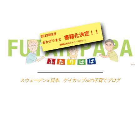
Skip
to
content
スウェーデン x 日本、ゲイカップルの子育てブログ