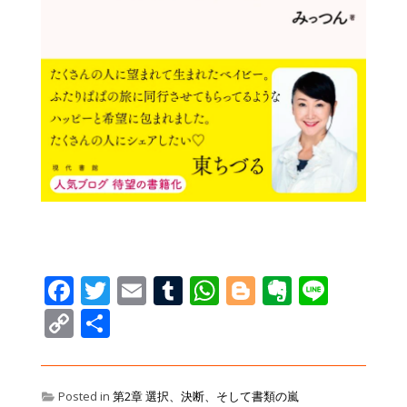
Facebook
Twitter
Email
Tumblr
WhatsApp
Blogger
Evernot
Line
Copy
共
Link
有
Posted in
第2章 選択、決断、そして書類の嵐