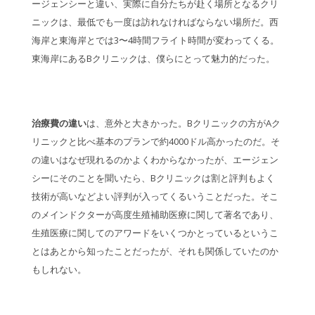
ージェンシーと違い、実際に自分たちが赴く場所となるクリ
ニックは、最低でも一度は訪れなければならない場所だ。西
海岸と東海岸とでは3〜4時間フライト時間が変わってくる。
東海岸にあるBクリニックは、僕らにとって魅力的だった。
治療費の違い
は、意外と大きかった。Bクリニックの方がAク
リニックと比べ基本のプランで約4000ドル高かったのだ。そ
の違いはなぜ現れるのかよくわからなかったが、エージェン
シーにそのことを聞いたら、Bクリニックは割と評判もよく
技術が高いなどよい評判が入ってくるいうことだった。そこ
のメインドクターが高度生殖補助医療に関して著名であり、
生殖医療に関してのアワードをいくつかとっているというこ
とはあとから知ったことだったが、それも関係していたのか
もしれない。