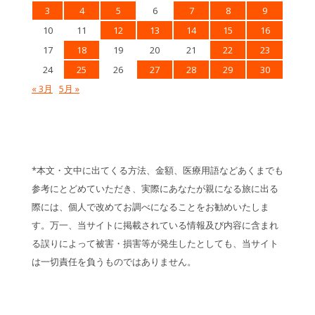
3
4
5
6
7
8
9
10
11
12
13
14
15
16
17
18
19
20
21
22
23
24
25
26
27
28
29
30
« 3月
5月 »
*本文・文中に出てくる方法、金額、医療用語などあくまでも
参考にとどめていただき、実際にあなたが親になる旅に出る
際には、個人で改めてお調べになることをお勧めいたしま
す。万一、当サイトに掲載されている情報及び内容に含まれ
る誤りによって被害・損害等が発生したとしても、当サイト
は一切責任を負うものではありません。