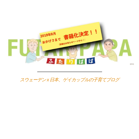
Skip
to
content
スウェーデン x 日本、ゲイカップルの子育てブログ