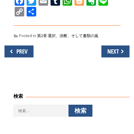
Facebook
Twitter
Email
Tumblr
WhatsApp
Blogger
Evernot
Line
Copy
共
Link
有
Posted in
第2章 選択、決断、そして書類の嵐
投
PREV
NEXT
稿
ナ
ビ
ゲ
ー
シ
検索
ョ
ン
検
索: