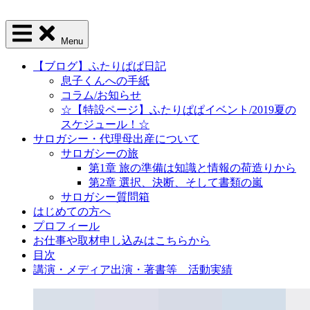
Menu
【ブログ】ふたりぱぱ日記
息子くんへの手紙
コラム/お知らせ
☆【特設ページ】ふたりぱぱイベント/2019夏の
スケジュール！☆
サロガシー・代理母出産について
サロガシーの旅
第1章 旅の準備は知識と情報の荷造りから
第2章 選択、決断、そして書類の嵐
サロガシー質問箱
はじめての方へ
プロフィール
お仕事や取材申し込みはこちらから
目次
講演・メディア出演・著書等 活動実績