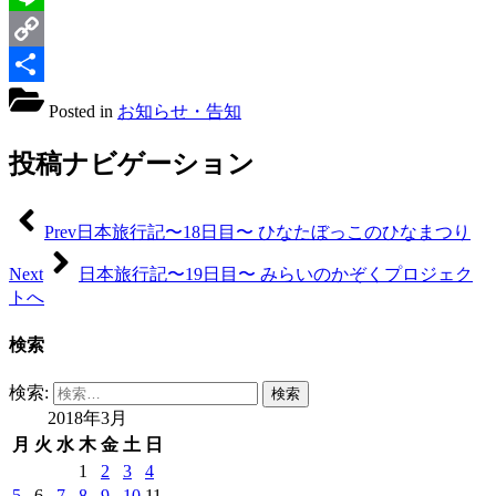
Line
Copy
Link
共
Posted in
お知らせ・告知
有
投稿ナビゲーション
Prev
日本旅行記〜18日目〜 ひなたぼっこのひなまつり
Next
日本旅行記〜19日目〜 みらいのかぞくプロジェク
トへ
検索
検索:
2018年3月
月
火
水
木
金
土
日
1
2
3
4
5
6
7
8
9
10
11