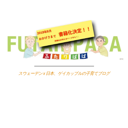
Skip
to
content
スウェーデン x 日本、ゲイカップルの子育てブログ