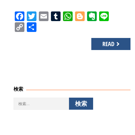
Facebook
Twitter
Email
Tumblr
WhatsApp
Blogger
Evernot
Line
Copy
共
Link
有
READ
検索
検
索: