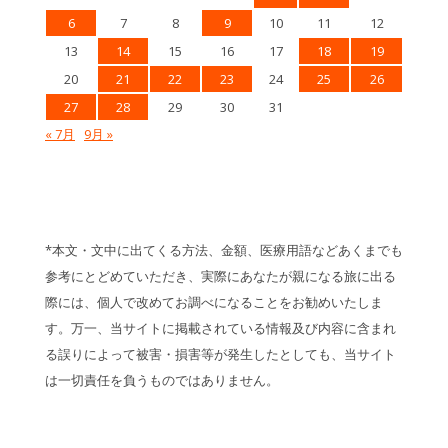
6
7
8
9
10
11
12
13
14
15
16
17
18
19
20
21
22
23
24
25
26
27
28
29
30
31
« 7月
9月 »
*本文・文中に出てくる方法、金額、医療用語などあくまでも
参考にとどめていただき、実際にあなたが親になる旅に出る
際には、個人で改めてお調べになることをお勧めいたしま
す。万一、当サイトに掲載されている情報及び内容に含まれ
る誤りによって被害・損害等が発生したとしても、当サイト
は一切責任を負うものではありません。