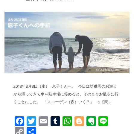
2018年8月8日（水） 息子くんへ。 今日は幼稚園のお迎え
から帰ってきて車を駐車場に停めると、そのままお散歩に行
くことにした。 「スコーゲン（森）いく？」 って聞 …
Facebook
Twitter
Email
Tumblr
WhatsApp
Blogger
Evernot
Line
Copy
共