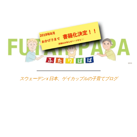
Skip
to
content
スウェーデン x 日本、ゲイカップルの子育てブログ