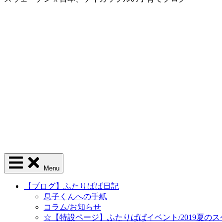
Menu
【ブログ】ふたりぱぱ日記
息子くんへの手紙
コラム/お知らせ
☆【特設ページ】ふたりぱぱイベント/2019夏の