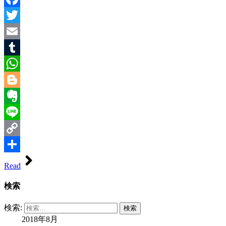
Facebook
Twitter
Email
Tumblr
WhatsApp
Blogger
Evernote
Line
Copy
Link
共
Read
有
検索
検索:
2018年8月