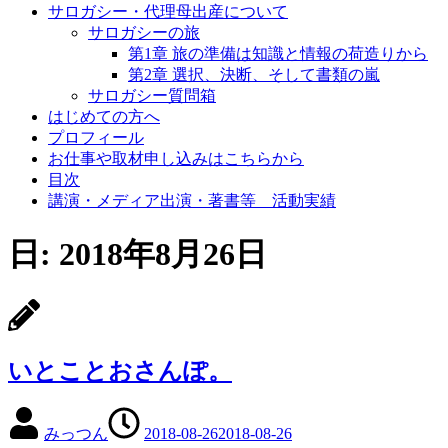
サロガシー・代理母出産について
サロガシーの旅
第1章 旅の準備は知識と情報の荷造りから
第2章 選択、決断、そして書類の嵐
サロガシー質問箱
はじめての方へ
プロフィール
お仕事や取材申し込みはこちらから
目次
講演・メディア出演・著書等 活動実績
日: 2018年8月26日
いとことおさんぽ。
みっつん
2018-08-26
2018-08-26