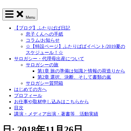
Menu
【ブログ】ふたりぱぱ日記
息子くんへの手紙
コラム/お知らせ
☆【特設ページ】ふたりぱぱイベント/2019夏の
スケジュール！☆
サロガシー・代理母出産について
サロガシーの旅
第1章 旅の準備は知識と情報の荷造りから
第2章 選択、決断、そして書類の嵐
サロガシー質問箱
はじめての方へ
プロフィール
お仕事や取材申し込みはこちらから
目次
講演・メディア出演・著書等 活動実績
日: 2018年11月26日