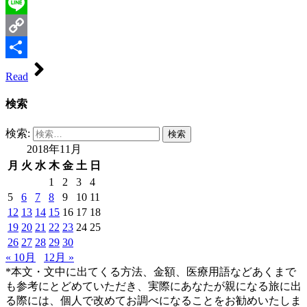
Evernote
Line
Copy
Link
共
Read
有
検索
検索:
2018年11月
月
火
水
木
金
土
日
1
2
3
4
5
6
7
8
9
10
11
12
13
14
15
16
17
18
19
20
21
22
23
24
25
26
27
28
29
30
« 10月
12月 »
*本文・文中に出てくる方法、金額、医療用語などあくまで
も参考にとどめていただき、実際にあなたが親になる旅に出
る際には、個人で改めてお調べになることをお勧めいたしま