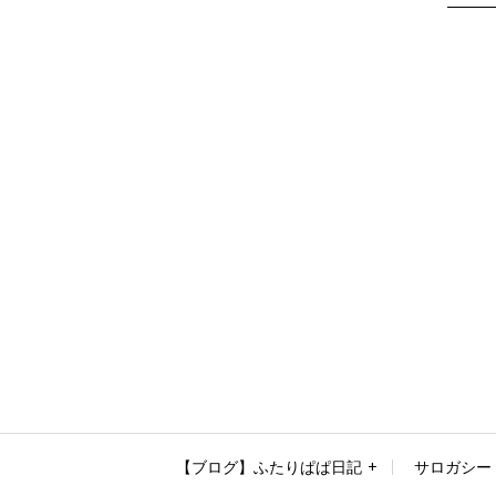
【ブログ】ふたりぱぱ日記
サロガシー