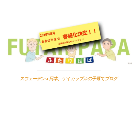
Skip
to
content
スウェーデン x 日本、ゲイカップルの子育てブログ