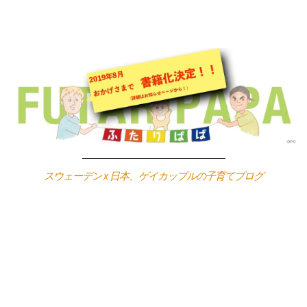
Skip
to
content
スウェーデン x 日本、ゲイカップルの子育てブログ