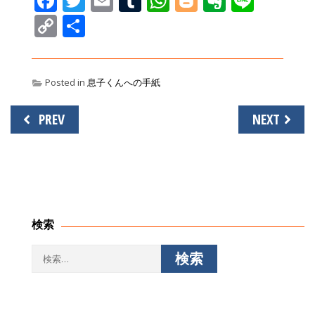
Facebook
Twitter
Email
Tumblr
WhatsApp
Blogger
Evernot
Line
Copy
共
Link
有
Posted in
息子くんへの手紙
投
PREV
NEXT
稿
ナ
ビ
ゲ
ー
シ
検索
ョ
ン
検
索: