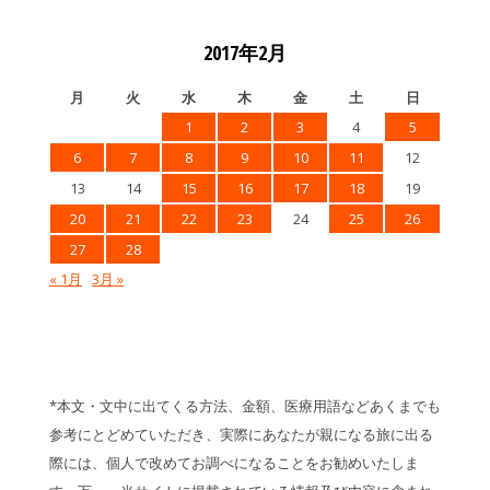
2017年2月
月
火
水
木
金
土
日
1
2
3
4
5
6
7
8
9
10
11
12
13
14
15
16
17
18
19
20
21
22
23
24
25
26
27
28
« 1月
3月 »
*本文・文中に出てくる方法、金額、医療用語などあくまでも
参考にとどめていただき、実際にあなたが親になる旅に出る
際には、個人で改めてお調べになることをお勧めいたしま