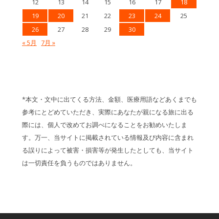
12
13
14
15
16
17
18
19
20
21
22
23
24
25
26
27
28
29
30
« 5月
7月 »
*本文・文中に出てくる方法、金額、医療用語などあくまでも
参考にとどめていただき、実際にあなたが親になる旅に出る
際には、個人で改めてお調べになることをお勧めいたしま
す。万一、当サイトに掲載されている情報及び内容に含まれ
る誤りによって被害・損害等が発生したとしても、当サイト
は一切責任を負うものではありません。