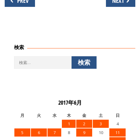
PREV
NEXT
稿
ナ
ビ
ゲ
ー
シ
検索
ョ
ン
検
索:
2017年6月
月
火
水
木
金
土
日
1
2
3
4
5
6
7
8
9
10
11