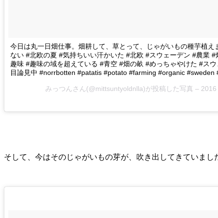
今日は丸一日畑仕事。畑耕して、草とって、じゃがいもの種芋植え
ない #北欧の夏 #気持ちいい汗かいた #北欧 #スウェーデン #農業 
趣味 #趣味の域を超えている #青空 #畑の畝 #めっちゃやけた #ス
目論見中 #norrbotten #patatis #potato #farming #organic #sweden #
みっつんさん(@mittsuntyoldnlla)が投稿した写真 –
2016
そして、今はそのじゃがいもの芽が、吹き出してきていまし