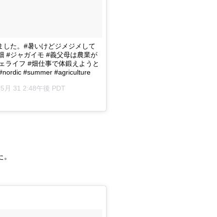
ました。#暑いけどジメジメして
#畑 #ジャガイモ #義父母は農業が
ウェライフ #畑仕事で体鍛えようと
nordic #summer #agriculture
 5月 31 2:48午後 PDT
た。