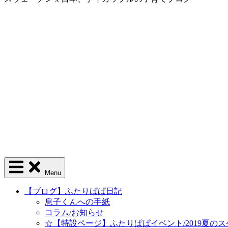
Menu
【ブログ】ふたりぱぱ日記
息子くんへの手紙
コラム/お知らせ
☆【特設ページ】ふたりぱぱイベント/2019夏の