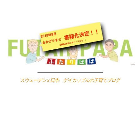
Skip
to
content
スウェーデン x 日本、ゲイカップルの子育てブログ