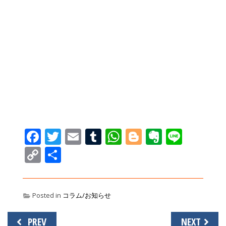
Facebook
Twitter
Email
Tumblr
WhatsApp
Blogger
Evernot
Line
Copy
共
Link
有
Posted in
コラム/お知らせ
投
PREV
NEXT