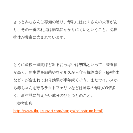
きっとみなさんご存知の通り、母乳にはたくさんの栄養があ
り、その一番の利点は病気にかかりにくいということ。免疫
抗体が豊富に含まれています。
とくに産後一週間ほど出るおっぱいは
初乳
といって、栄養価
が高く、新生児を細菌やウイルスから守る抗体成分（IgA抗体
など）が含まれており効果が半年続くそう。またウイルスか
ら赤ちゃんを守るラクトフェリンなどは通常の母乳の3倍多
く、新生児に与えたい成分のひとつとのこと。
（参考出典
http://www.ikujizubari.com/sango/colostrum.html
）