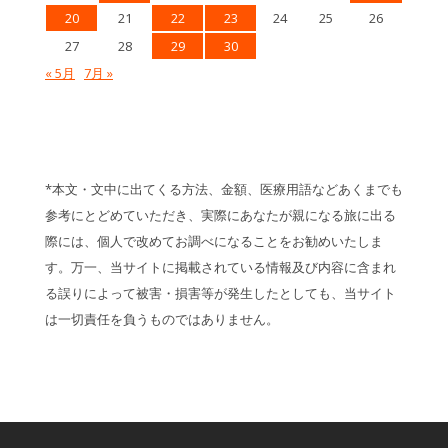
20
21
22
23
24
25
26
27
28
29
30
« 5月
7月 »
*本文・文中に出てくる方法、金額、医療用語などあくまでも
参考にとどめていただき、実際にあなたが親になる旅に出る
際には、個人で改めてお調べになることをお勧めいたしま
す。万一、当サイトに掲載されている情報及び内容に含まれ
る誤りによって被害・損害等が発生したとしても、当サイト
は一切責任を負うものではありません。