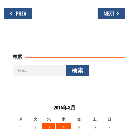
投
PREV
NEXT
稿
ナ
ビ
ゲ
ー
シ
検索
ョ
ン
検
索:
2016年8月
月
火
水
木
金
土
日
1
2
3
4
5
6
7