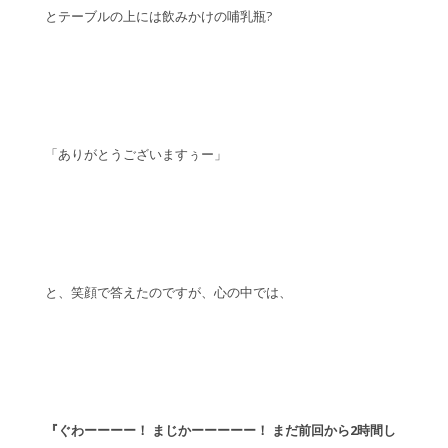
とテーブルの上には飲みかけの哺乳瓶?
「ありがとうございますぅー」
と、笑顔で答えたのですが、心の中では、
『ぐわーーーー！ まじかーーーーー！ まだ前回から2時間し