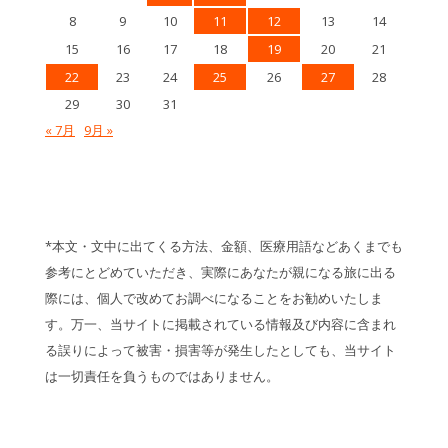
8
9
10
11
12
13
14
15
16
17
18
19
20
21
22
23
24
25
26
27
28
29
30
31
« 7月
9月 »
*本文・文中に出てくる方法、金額、医療用語などあくまでも
参考にとどめていただき、実際にあなたが親になる旅に出る
際には、個人で改めてお調べになることをお勧めいたしま
す。万一、当サイトに掲載されている情報及び内容に含まれ
る誤りによって被害・損害等が発生したとしても、当サイト
は一切責任を負うものではありません。