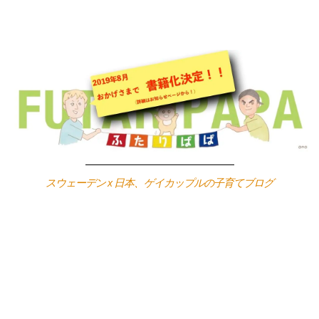
Skip
to
content
スウェーデン x 日本、ゲイカップルの子育てブログ