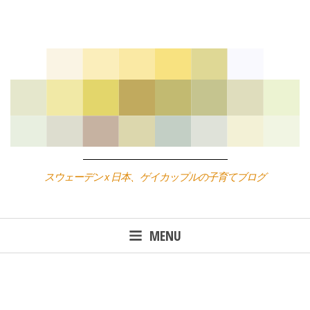
Skip
to
content
スウェーデン x 日本、ゲイカップルの子育てブログ
MENU