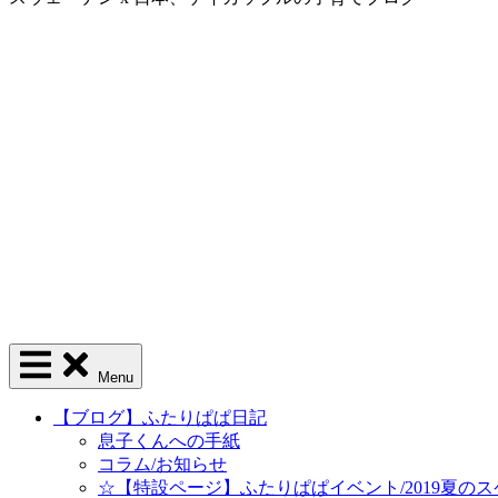
Menu
【ブログ】ふたりぱぱ日記
息子くんへの手紙
コラム/お知らせ
☆【特設ページ】ふたりぱぱイベント/2019夏の