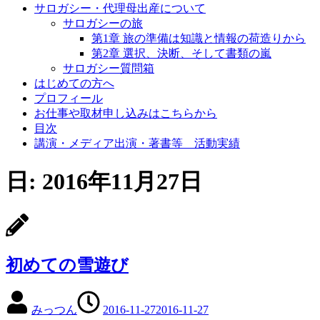
サロガシー・代理母出産について
サロガシーの旅
第1章 旅の準備は知識と情報の荷造りから
第2章 選択、決断、そして書類の嵐
サロガシー質問箱
はじめての方へ
プロフィール
お仕事や取材申し込みはこちらから
目次
講演・メディア出演・著書等 活動実績
日: 2016年11月27日
初めての雪遊び
みっつん
2016-11-27
2016-11-27