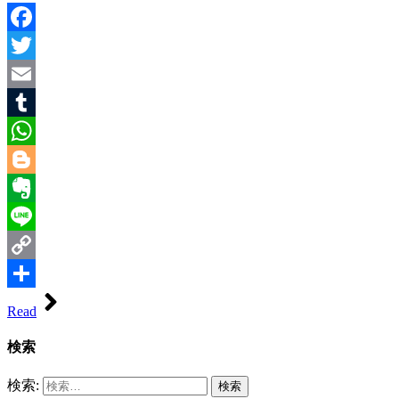
Facebook
Twitter
Email
Tumblr
WhatsApp
Blogger
Evernote
Line
Copy
Link
共
Read
有
検索
検索: