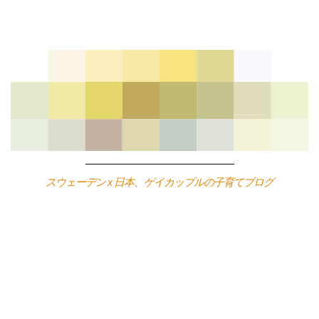
Skip
to
content
スウェーデン x 日本、ゲイカップルの子育てブログ