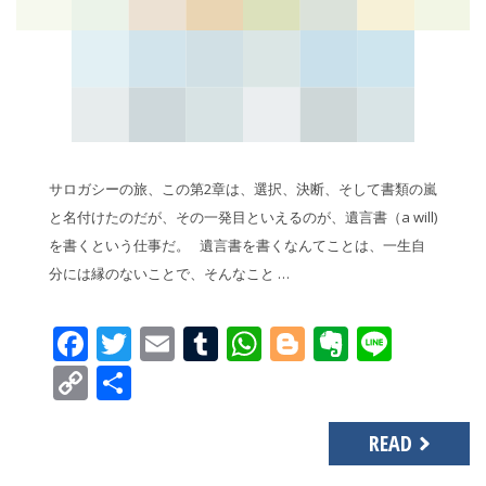
サロガシーの旅、この第2章は、選択、決断、そして書類の嵐
と名付けたのだが、その一発目といえるのが、遺言書（a will)
を書くという仕事だ。 遺言書を書くなんてことは、一生自
分には縁のないことで、そんなこと …
Facebook
Twitter
Email
Tumblr
WhatsApp
Blogger
Evernot
Line
Copy
共
Link
有
READ