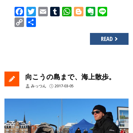
Facebook
Twitter
Email
Tumblr
WhatsApp
Blogger
Evernot
Line
Copy
共
Link
有
READ
向こうの島まで、海上散歩。
みっつん
2017-03-05