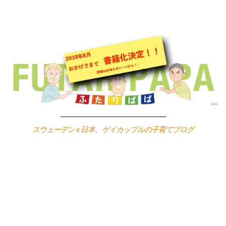
Skip
to
content
スウェーデン x 日本、ゲイカップルの子育てブログ