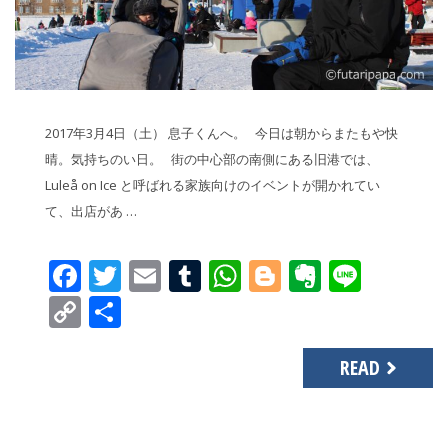
2017年3月4日（土） 息子くんへ。 今日は朝からまたもや快
晴。気持ちのい日。 街の中心部の南側にある旧港では、
Luleå on Ice と呼ばれる家族向けのイベントが開かれてい
て、出店があ …
Facebook
Twitter
Email
Tumblr
WhatsApp
Blogger
Evernot
Line
Copy
共
Link
有
READ