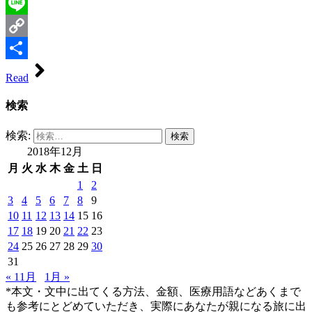
Evernote
Line
Copy
Link
共
Read
有
検索
検索:
2018年12月
月
火
水
木
金
土
日
1
2
3
4
5
6
7
8
9
10
11
12
13
14
15
16
17
18
19
20
21
22
23
24
25
26
27
28
29
30
31
« 11月
1月 »
*本文・文中に出てくる方法、金額、医療用語などあくまで
も参考にとどめていただき、実際にあなたが親になる旅に出