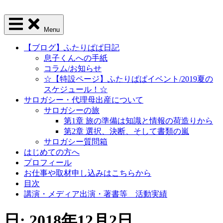
Menu
【ブログ】ふたりぱぱ日記
息子くんへの手紙
コラム/お知らせ
☆【特設ページ】ふたりぱぱイベント/2019夏の
スケジュール！☆
サロガシー・代理母出産について
サロガシーの旅
第1章 旅の準備は知識と情報の荷造りから
第2章 選択、決断、そして書類の嵐
サロガシー質問箱
はじめての方へ
プロフィール
お仕事や取材申し込みはこちらから
目次
講演・メディア出演・著書等 活動実績
日: 2018年12月2日