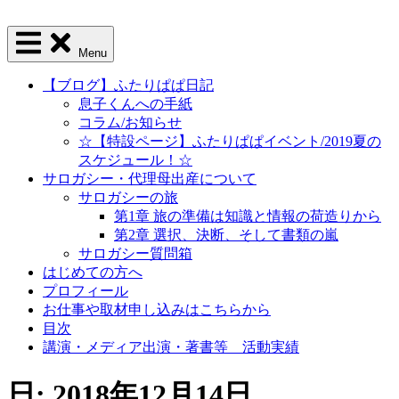
Menu
【ブログ】ふたりぱぱ日記
息子くんへの手紙
コラム/お知らせ
☆【特設ページ】ふたりぱぱイベント/2019夏の
スケジュール！☆
サロガシー・代理母出産について
サロガシーの旅
第1章 旅の準備は知識と情報の荷造りから
第2章 選択、決断、そして書類の嵐
サロガシー質問箱
はじめての方へ
プロフィール
お仕事や取材申し込みはこちらから
目次
講演・メディア出演・著書等 活動実績
日: 2018年12月14日