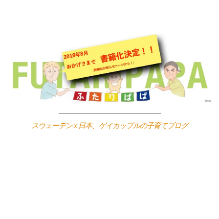
Skip
to
content
スウェーデン x 日本、ゲイカップルの子育てブログ