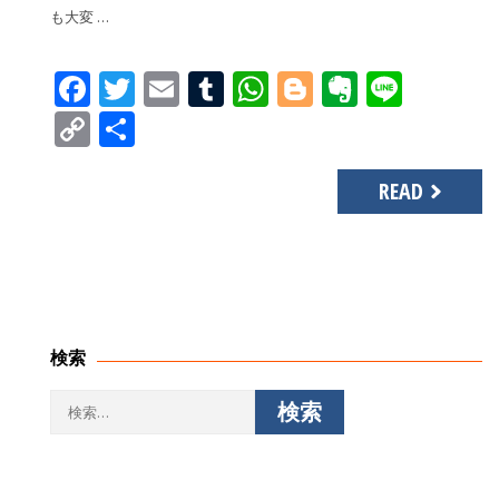
も大変 …
Facebook
Twitter
Email
Tumblr
WhatsApp
Blogger
Evernot
Line
Copy
共
Link
有
READ
検索
検
索: