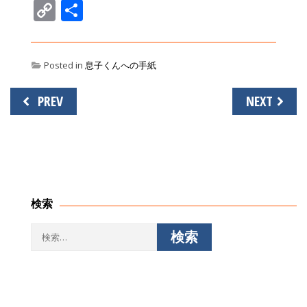
Copy
共
Link
有
Posted in
息子くんへの手紙
投
PREV
NEXT
稿
ナ
ビ
ゲ
ー
シ
検索
ョ
ン
検
索: