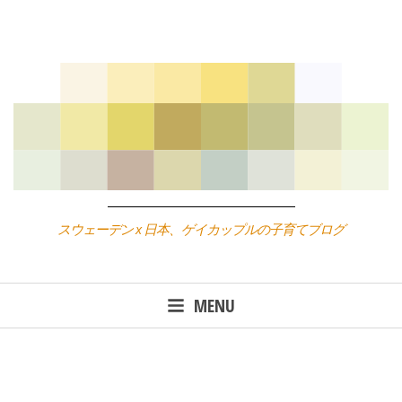
Skip
to
content
スウェーデン x 日本、ゲイカップルの子育てブログ
MENU