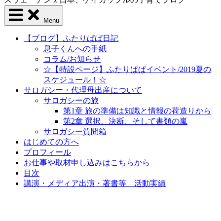
Menu
【ブログ】ふたりぱぱ日記
息子くんへの手紙
コラム/お知らせ
☆【特設ページ】ふたりぱぱイベント/2019夏の
スケジュール！☆
サロガシー・代理母出産について
サロガシーの旅
第1章 旅の準備は知識と情報の荷造りから
第2章 選択、決断、そして書類の嵐
サロガシー質問箱
はじめての方へ
プロフィール
お仕事や取材申し込みはこちらから
目次
講演・メディア出演・著書等 活動実績