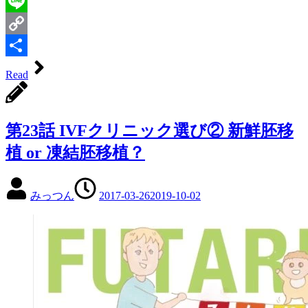
Evernote
Line
Copy
Link
共
Read
有
第23話 IVFクリニック選び② 新鮮胚移
植 or 凍結胚移植？
みっつん
2017-03-26
2019-10-02