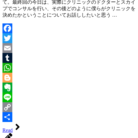
て。最終回の今日は、実際にクリニックのドクターとスカイ
プでコンサルを行い、その後どのように僕らがクリニックを
決めたかということについてお話ししたいと思う …
Facebook
Twitter
Email
Tumblr
WhatsApp
Blogger
Evernote
Line
Copy
Link
共
Read
有