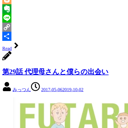
Blogger
Evernote
Line
Copy
Link
共
Read
有
第29話 代理母さんと僕らの出会い
みっつん
2017-05-06
2019-10-02