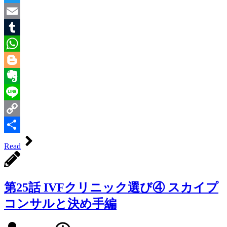
Twitter
Email
Tumblr
WhatsApp
Blogger
Evernote
Line
Copy
Link
共
Read
有
第25話 IVFクリニック選び④ スカイプ
コンサルと決め手編