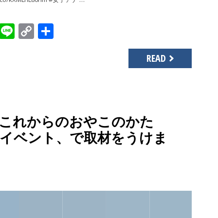
sApp
gger
Evernote
Line
Copy
共
Link
有
READ
これからのおやこのかた
イベント、で取材をうけま