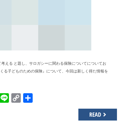
て考える と題し、サロガシーに関わる保険についてについてお
くる子どものための保険』について、今回は新しく得た情報を
sApp
gger
Evernote
Line
Copy
共
Link
有
READ