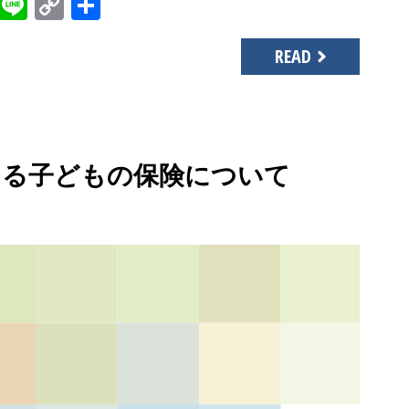
sApp
gger
Evernote
Line
Copy
共
Link
有
READ
てくる子どもの保険について