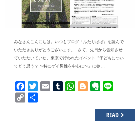
みなさんこんにちは。いつもブログ『ふたりぱぱ』を読んで
いただきありがとうございます。 さて、先日から告知させ
ていただいていた、東京で行われたイベント『子どもについ
てどう思う？ 〜特にゲイ男性を中心に〜』に参 …
Facebook
Twitter
Email
Tumblr
WhatsApp
Blogger
Evernot
Line
Copy
共
Link
有
READ