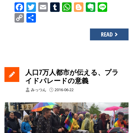
Facebook
Twitter
Email
Tumblr
WhatsApp
Blogger
Evernot
Line
Copy
共
Link
有
READ
人口7万人都市が伝える、プラ
イドパレードの意義
みっつん
2016-06-22