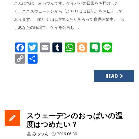
こんにちは、みっつんです。ゲイパパの日常をお届けした
く、ここスウェーデンから『ふたりぱぱ日記』をお伝えして
おります。 僕とリカは現在ふたりそろって育児休業中。 も
しあなたの職場で、ゲイを公言し …
Facebook
Twitter
Email
Tumblr
WhatsApp
Blogger
Evernot
Line
Copy
共
Link
有
READ
スウェーデンのおっぱいの温
度はつめたい？
みっつん
2016-06-30