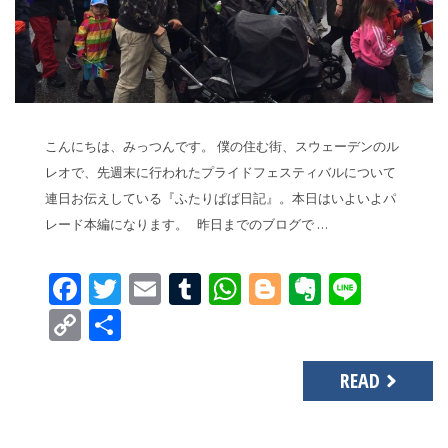
こんにちは、みっつんです。 僕の住む街、スウェーデンのル
レオで、先週末に行われたプライドフェスティバルについて
連日お伝えしている『ふたりぱぱ日記』。本日はいよいよパ
レード本編になります。 昨日までのブログで …
Facebook
Twitter
Email
Tumblr
WhatsApp
Blogger
Evernot
Line
Copy
共
Link
有
READ