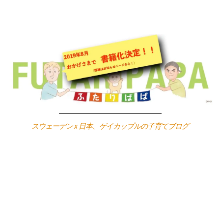
Skip
to
content
スウェーデン x 日本、ゲイカップルの子育てブログ