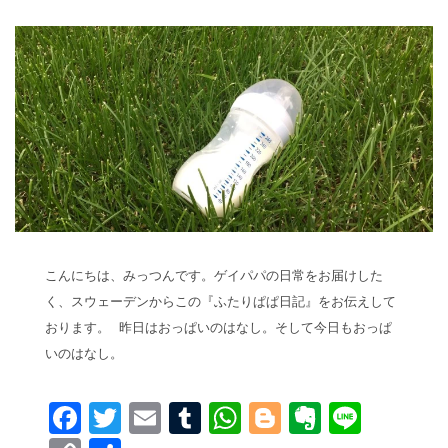
こんにちは、みっつんです。ゲイパパの日常をお届けした
く、スウェーデンからこの『ふたりぱぱ日記』をお伝えして
おります。 昨日はおっぱいのはなし。そして今日もおっぱ
いのはなし。
Facebook
Twitter
Email
Tumblr
WhatsApp
Blogger
Evernot
Line