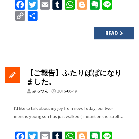
Facebook
Twitter
Email
Tumblr
WhatsApp
Blogger
Evernot
Line
Copy
共
Link
有
READ
【ご報告】ふたりぱぱになり
ました。
みっつん
2016-06-19
I’d like to talk about my joy from now. Today, our two-
months young son has just walked (I meant on the stroll …
Facebook
Twitter
Email
Tumblr
WhatsApp
Blogger
Evernot
Line