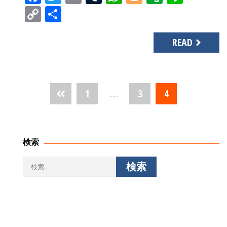
Copy
共
Link
有
READ
投
1
…
3
4
稿
ナ
ビ
ゲ
検索
ー
シ
検
ョ
索:
ン