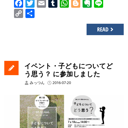
Facebook
Twitter
Email
Tumblr
WhatsApp
Blogger
Evernot
Line
Copy
共
Link
有
READ
イベント・子どもについてど
う思う？ に参加しました
みっつん
2016-07-20