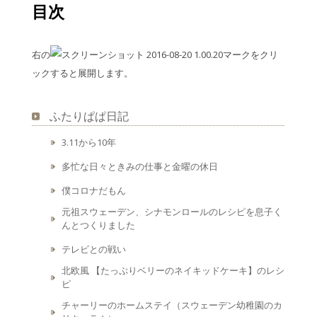
目次
右の
マークをクリ
ックすると展開します。
ふたりぱぱ日記
3.11から10年
多忙な日々ときみの仕事と金曜の休日
僕コロナだもん
元祖スウェーデン、シナモンロールのレシピを息子く
んとつくりました
テレビとの戦い
北欧風 【たっぷりベリーのネイキッドケーキ】のレシ
ピ
チャーリーのホームステイ（スウェーデン幼稚園のカ