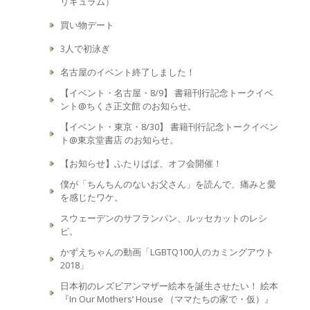
リキュラム）
買い物デート
3人で初泳ぎ
名古屋のイベント終了しました！
【イベント・名古屋・8/9】 書籍刊行記念トークイベ
ント@ちくさ正文館 のお知らせ。
【イベント・東京・8/30】 書籍刊行記念トークイベン
ト@東京堂書店 のお知らせ。
【お知らせ】ふたりぱぱ、オフ会開催！
僕が「ちんちんのないお父さん」を読んで、痛みと愛
を感じたワケ。
スウェーデンのサフランパン、ルッセカットのレシ
ピ。
かずえちゃんの動画「LGBTQ100人のカミングアウト
2018」
日本初のレズビアンマザー絵本を誕生させたい！ 絵本
『In Our Mothers’ House （ママたちの家で・仮）』