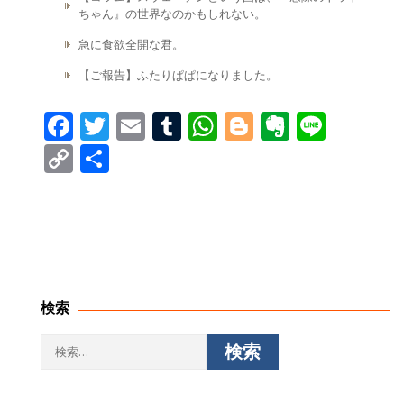
ちゃん』の世界なのかもしれない。
急に食欲全開な君。
【ご報告】ふたりぱぱになりました。
Facebook
Twitter
Email
Tumblr
WhatsApp
Blogger
Evernot
Line
Copy
共
Link
有
検索
検
索: