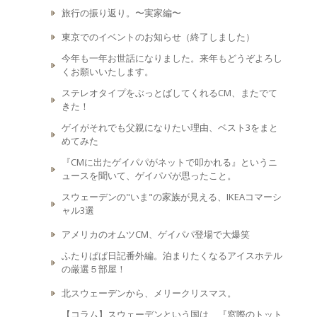
旅行の振り返り。〜実家編〜
東京でのイベントのお知らせ（終了しました）
今年も一年お世話になりました。来年もどうぞよろし
くお願いいたします。
ステレオタイプをぶっとばしてくれるCM、またでて
きた！
ゲイがそれでも父親になりたい理由、ベスト3をまと
めてみた
『CMに出たゲイパパがネットで叩かれる』というニ
ュースを聞いて、ゲイパパが思ったこと。
スウェーデンの"いま"の家族が見える、IKEAコマーシ
ャル3選
アメリカのオムツCM、ゲイパパ登場で大爆笑
ふたりぱぱ日記番外編。泊まりたくなるアイスホテル
の厳選５部屋！
北スウェーデンから、メリークリスマス。
【コラム】スウェーデンという国は、『窓際のトット